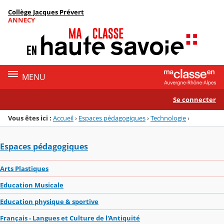
Panneau de gestion des cookies
Collège Jacques Prévert
Menu de la rubrique
Contenu
ANNECY
MENU
Se connecter
Vous êtes ici :
Accueil
›
Espaces pédagogiques
›
Technologie
›
Espaces pédagogiques
Arts Plastiques
Education Musicale
Education physique & sportive
Français - Langues et Culture de l'Antiquité